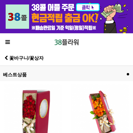
꽃바구니/꽃상자
베스트상품