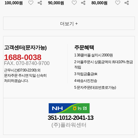
100,000원
90,000원
80,000원
더보기 +
고객센터(문자가능)
주문혜택
1688-0038
1
38콜어플 설치시 2000원
2
어플주문시 상품금액의 최대10% 현금
FAX. 070-8740-9700
적립
근무시간(07:00-22:00) 외
3
적립금출금ok
문자주문 주시면 익일 신속히
처리하겠습니다.
4
배송사진전송
5
문자주문(대표번호로가능)
351-1012-2041-13
(주)플라워센터