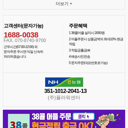
더보기 +
고객센터(문자가능)
주문혜택
1688-0038
1
38콜어플 설치시 2000원
2
어플주문시 상품금액의 최대10% 현금
FAX. 070-8740-9700
적립
근무시간(07:00-22:00) 외
3
적립금출금ok
문자주문 주시면 익일 신속히
처리하겠습니다.
4
배송사진전송
5
문자주문(대표번호로가능)
351-1012-2041-13
(주)플라워센터