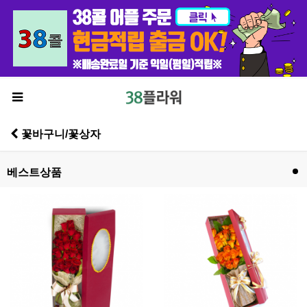
꽃바구니/꽃상자
베스트상품