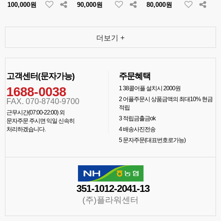
100,000원
90,000원
80,000원
더보기 +
고객센터(문자가능)
주문혜택
1688-0038
1
38콜어플 설치시 2000원
2
어플주문시 상품금액의 최대10% 현금
FAX. 070-8740-9700
적립
근무시간(07:00-22:00) 외
3
적립금출금ok
문자주문 주시면 익일 신속히
처리하겠습니다.
4
배송사진전송
5
문자주문(대표번호로가능)
351-1012-2041-13
(주)플라워센터