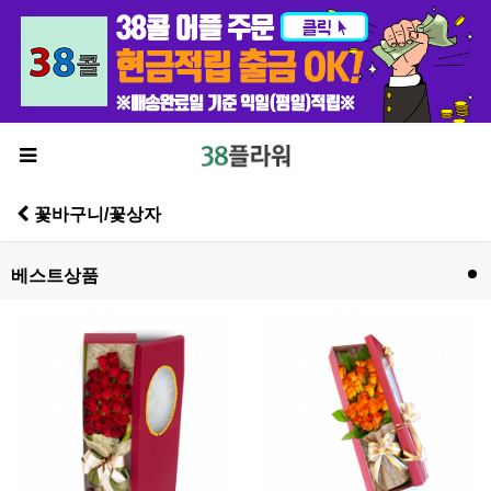
꽃바구니/꽃상자
베스트상품