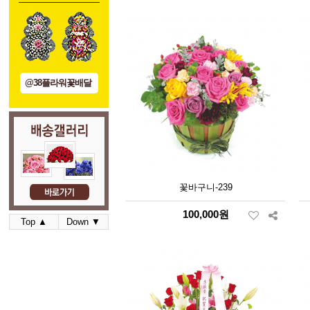
@38플라워꽃배달
꽃바구니-239
100,000원
Top ▲
Down ▼