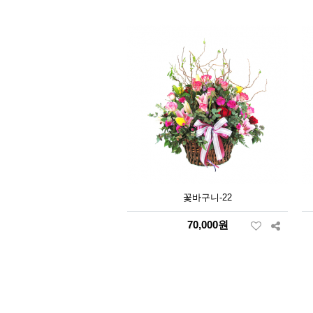
꽃바구니-22
70,000원
다음
맨끝