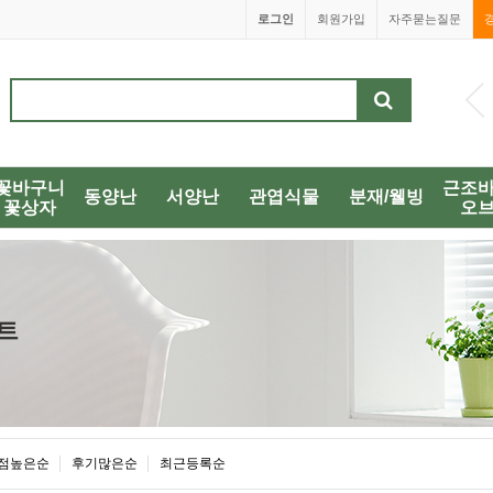
로그인
회원가입
자주묻는질문
1688-0038
꽃바구니
근조
동양난
서양난
관엽식물
분재/웰빙
꽃상자
오
트
점높은순
후기많은순
최근등록순