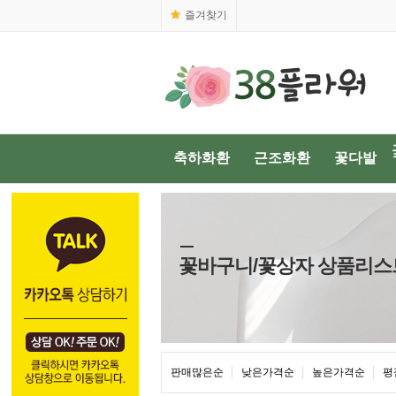
즐겨찾기
축하화환
근조화환
꽃다발
꽃바구니/꽃상자 상품리스
판매많은순
낮은가격순
높은가격순
평