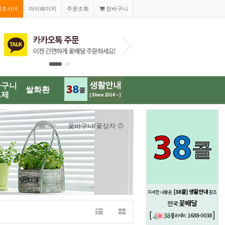
경조사어
마이페이지
주문조회
장바구니
1688-003
바구니
쌀화환
브제
꽃바구니/꽃상자