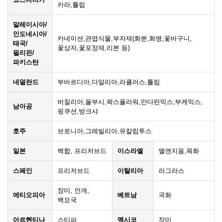
카라,튤립
말레이시아/
인도네시아/
카네이션,관엽식물,부자재(화분,화병,꽃바구니,
태국/
꽃상자,꽃포장재,리본 등)
필리핀/
파키스탄
네덜란드
부바르디아,다알리아,라큘러스,튤립
버질리아,울부시,왁스플라워,만다린믹스,부케믹스,
남아공
핑쿠션,방크샤
호주
브로니아,그레빌리아,유칼립투스
일본
백합, 프리저브드
이스라엘
엘엔지움,목화
스페인
프리저브드
이탈리아
라그라스
장미, 안개,
에티오피아
베트남
국화
백묘국
아르헨티나
스티파
멕시코
장미