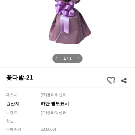
1
/
1
꽃다발-21
0
제조사
(주)플라워센터
원산지
하단 별도표시
브랜드
(주)플라워센터
참고
판매가격
50,000원