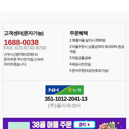
고객센터(문자가능)
주문혜택
1688-0038
1
38콜어플 설치시 2000원
2
어플주문시 상품금액의 최대10% 현금
FAX. 070-8740-9700
적립
근무시간(07:00-22:00) 외
3
적립금출금ok
문자주문 주시면 익일 신속히
처리하겠습니다.
4
배송사진전송
5
문자주문(대표번호로가능)
351-1012-2041-13
(주)플라워센터