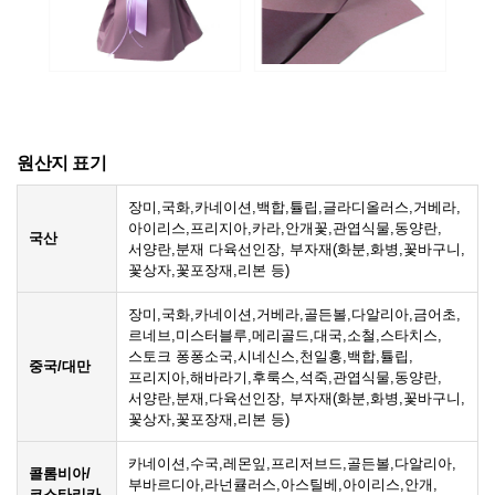
원산지 표기
장미,국화,카네이션,백합,튤립,글라디올러스,거베라,
아이리스,프리지아,카라,안개꽃,관엽식물,동양란,
국산
서양란,분재 다육선인장, 부자재(화분,화병,꽃바구니,
꽃상자,꽃포장재,리본 등)
장미,국화,카네이션,거베라,골든볼,다알리아,금어초,
르네브,미스터블루,메리골드,대국,소철,스타치스,
스토크 퐁퐁소국,시네신스,천일홍,백합,튤립,
중국/대만
프리지아,해바라기,후룩스,석죽,관엽식물,동양란,
서양란,분재,다육선인장, 부자재(화분,화병,꽃바구니,
꽃상자,꽃포장재,리본 등)
카네이션,수국,레몬잎,프리저브드,골든볼,다알리아,
콜롬비아/
부바르디아,라넌큘러스,아스틸베,아이리스,안개,
코스타리카