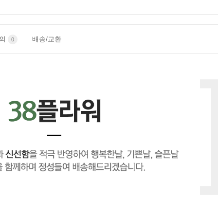
문의
배송/교환
0