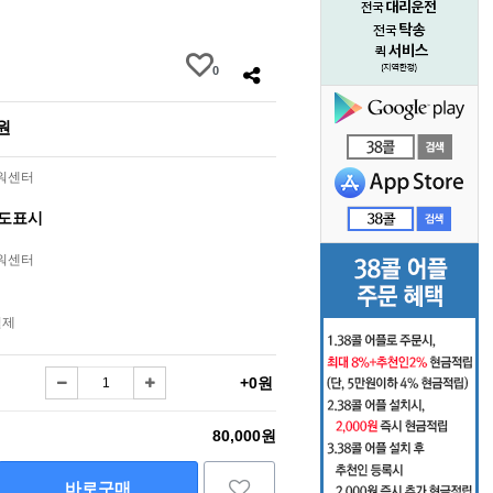
0
0원
라워센터
별도표시
라워센터
결제
+0원
80,000원
바로구매