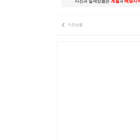
사진과 실제상품은
계절
과
배송지
이전상품