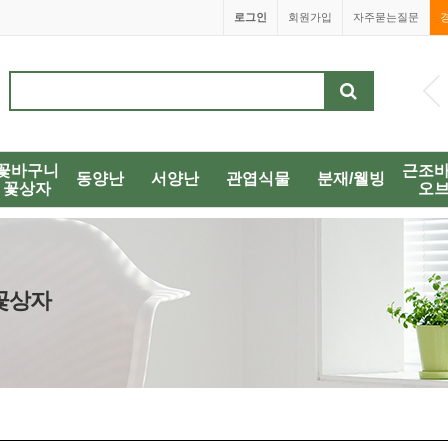
로그인
회원가입
자주묻는질문
1688-0038
꽃바구니
근조
동양난
서양난
관엽식물
분재/웰빙
꽃상자
오
/꽃상자