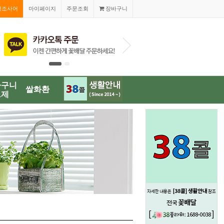
경조사어
마이페이지
주문조회
장바구니
1688-003
바구니
쌀화환
브제