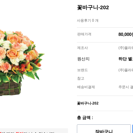
꽃바구니-202
사용후기 0 개
80,00
판매가격
제조사
(주)플
원산지
하단 
브랜드
(주)플
참고
배송비결제
주문시 
꽃바구니-202
총 금액 :
장바구니