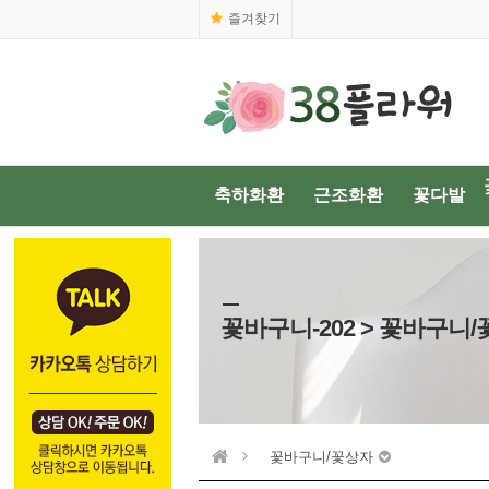
즐겨찾기
축하화환
근조화환
꽃다발
꽃바구니-202 > 꽃바구니
꽃바구니/꽃상자