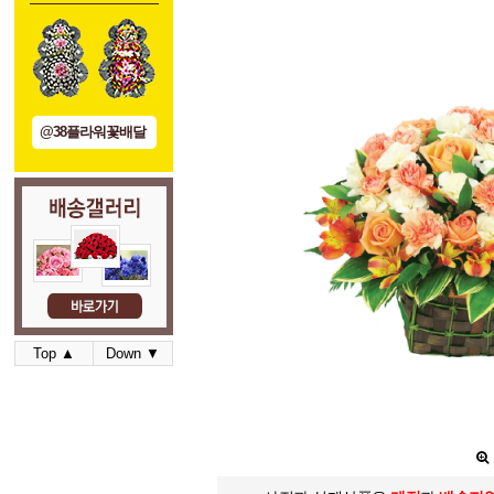
@38플라워꽃배달
Top ▲
Down ▼