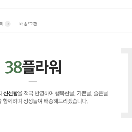
문의
배송/교환
0