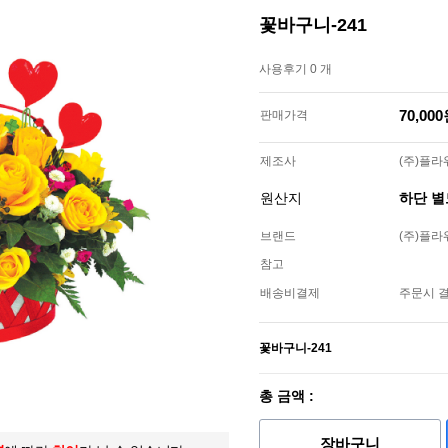
꽃바구니-241
사용후기 0 개
70,00
판매가격
제조사
(주)플
원산지
하단 
브랜드
(주)플
참고
배송비결제
주문시 
꽃바구니-241
총 금액 :
장바구니