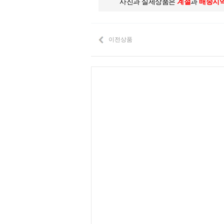
사진과 실제상품은
계절
과
배송지
이전상품