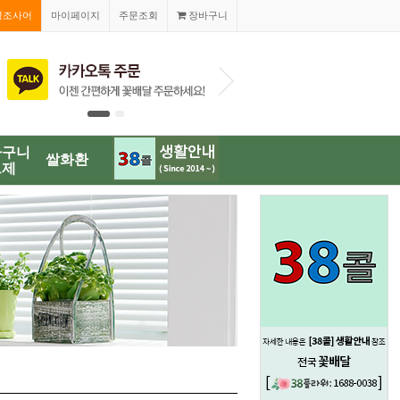
경조사어
마이페이지
주문조회
장바구니
1688-0038
바구니
쌀화환
브제