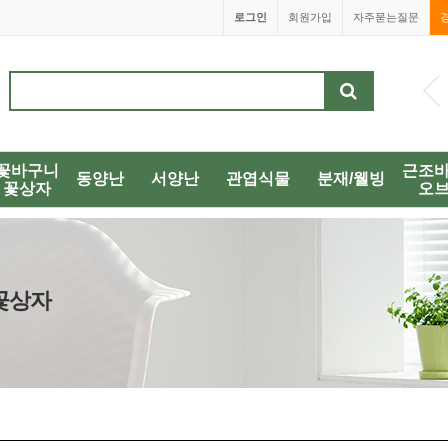
로그인
회원가입
자주묻는질문
1688-0038
꽃바구니
근조
동양난
서양난
관엽식물
분재/웰빙
꽃상자
오
/꽃상자