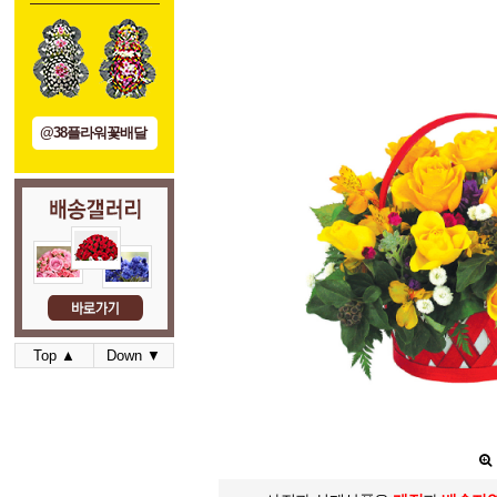
@38플라워꽃배달
Top ▲
Down ▼