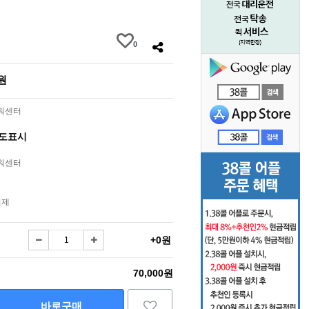
0
0원
라워센터
별도표시
라워센터
결제
+0원
70,000원
바로구매