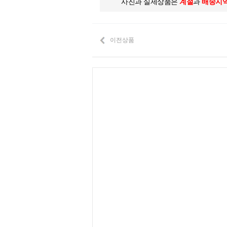
사진과 실제상품은
계절
과
배송지
이전상품