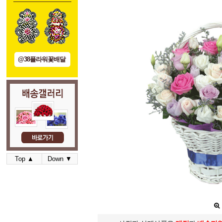
@38플라워꽃배달
Top ▲
Down ▼