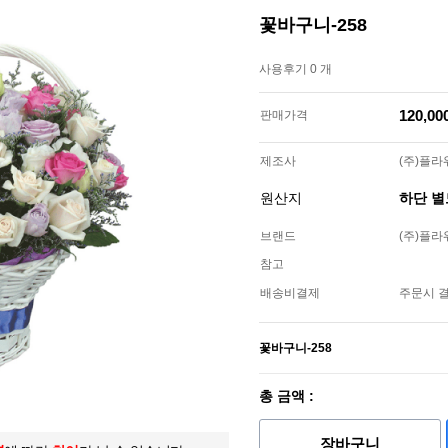
꽃바구니-258
사용후기 0 개
120,0
판매가격
제조사
(주)플
원산지
하단 
브랜드
(주)플
참고
배송비결제
주문시 
꽃바구니-258
총 금액 :
장바구니