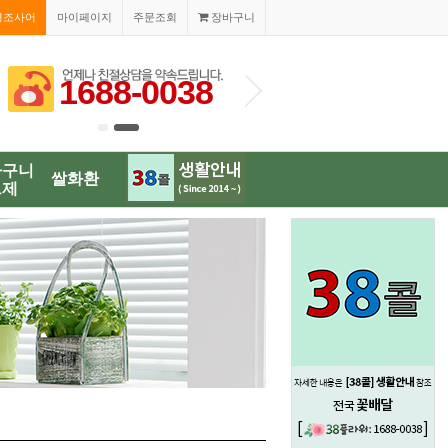
경조사어
마이페이지
주문조회
장바구니
1688-0038
바구니
쌀화환
브제