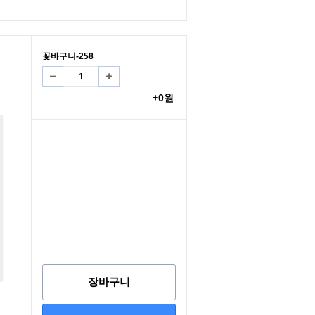
꽃바구니-258
+0원
장바구니