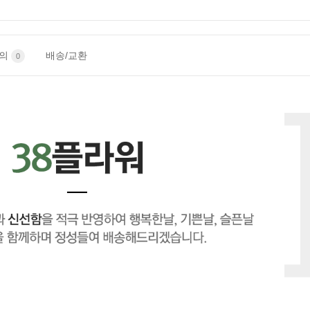
문의
배송/교환
0