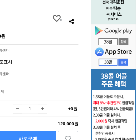
0
00원
라워센터
별도표시
라워센터
결제
+0원
120,000원
바로구매