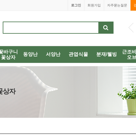
로그인
회원가입
자주묻는질문
1688-0038
꽃바구니
근조
동양난
서양난
관엽식물
분재/웰빙
꽃상자
오
/꽃상자