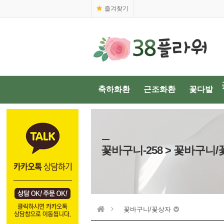
즐겨찾기
축하화환
근조화환
꽃다발
꽃바구니-258 > 꽃바구니
꽃바구니/꽃상자