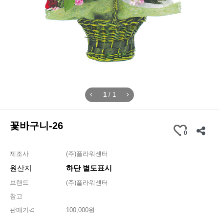
1
/
1
꽃바구니-26
0
제조사
(주)플라워센터
원산지
하단 별도표시
브랜드
(주)플라워센터
참고
판매가격
100,000원