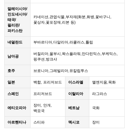
말레이시아/
인도네시아/
카네이션,관엽식물,부자재(화분,화병,꽃바구니,
태국/
꽃상자,꽃포장재,리본 등)
필리핀/
파키스탄
네덜란드
부바르디아,다알리아,라큘러스,튤립
버질리아,울부시,왁스플라워,만다린믹스,부케믹스,
남아공
핑쿠션,방크샤
호주
브로니아,그레빌리아,유칼립투스
일본
백합, 프리저브드
이스라엘
엘엔지움,목화
스페인
프리저브드
이탈리아
라그라스
장미, 안개,
에티오피아
베트남
국화
백묘국
아르헨티나
스티파
멕시코
장미