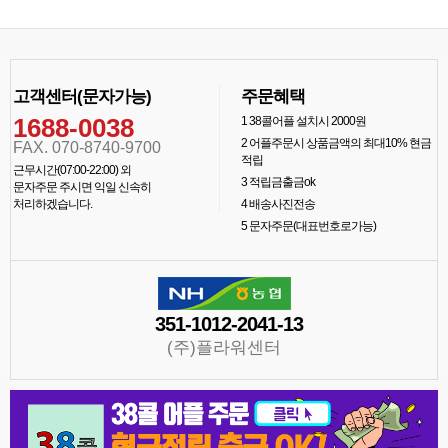
고객센터(문자가능)
주문혜택
1688-0038
1
38콜어플 설치시 2000원
2
어플주문시 상품금액의 최대10% 현금
FAX. 070-8740-9700
적립
근무시간(07:00-22:00) 외
3
적립금출금ok
문자주문 주시면 익일 신속히
처리하겠습니다.
4
배송사진전송
5
문자주문(대표번호로가능)
351-1012-2041-13
(주)플라워센터