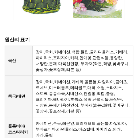
원산지 표기
장미,국화,카네이션,백합,튤립,글라디올러스,거베라,
아이리스,프리지아,카라,안개꽃,관엽식물,동양란,
국산
서양란,분재 다육선인장, 부자재(화분,화병,꽃바구니,
꽃상자,꽃포장재,리본 등)
장미,국화,카네이션,거베라,골든볼,다알리아,금어초,
르네브,미스터블루,메리골드,대국,소철,스타치스,
스토크 퐁퐁소국,시네신스,천일홍,백합,튤립,
중국/대만
프리지아,해바라기,후룩스,석죽,관엽식물,동양란,
서양란,분재,다육선인장, 부자재(화분,화병,꽃바구니,
꽃상자,꽃포장재,리본 등)
카네이션,수국,레몬잎,프리저브드,골든볼,다알리아,
콜롬비아/
부바르디아,라넌큘러스,아스틸베,아이리스,안개,
코스타리카
카라,튤립