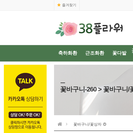
즐겨찾기
1688-0038
축하화환
근조화환
꽃다발
꽃바구니-260 > 꽃바구니
꽃바구니/꽃상자