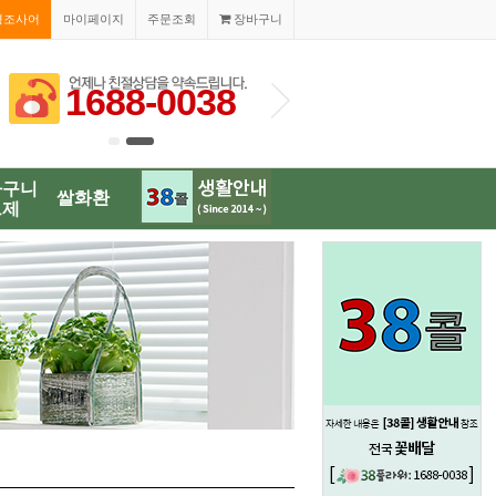
경조사어
마이페이지
주문조회
장바구니
38
바구니
쌀화환
브제