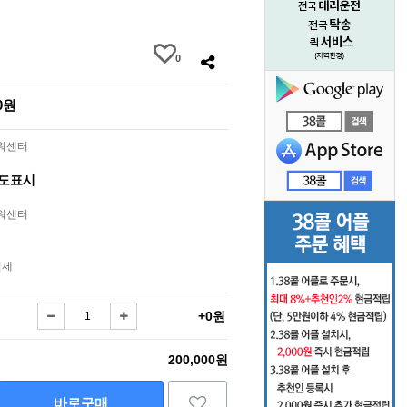
0
00원
라워센터
별도표시
라워센터
결제
+0원
200,000원
바로구매