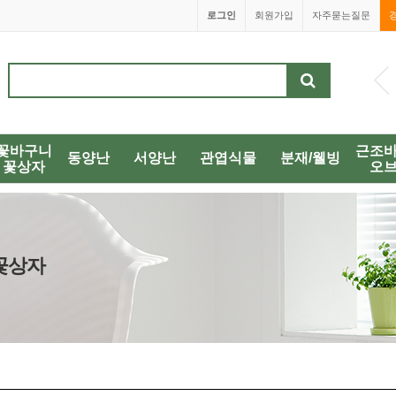
로그인
회원가입
자주묻는질문
1688-00
꽃바구니
근조
동양난
서양난
관엽식물
분재/웰빙
꽃상자
오
/꽃상자