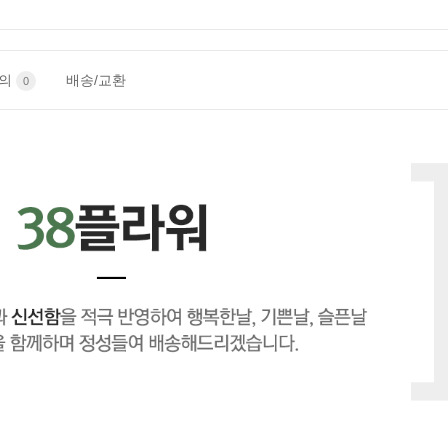
문의
배송/교환
0