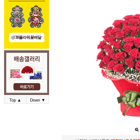
@38플라워꽃배달
Top ▲
Down ▼