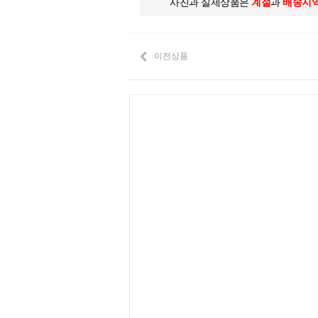
사진과 실제상품은
계절
과
배송지
이전상품