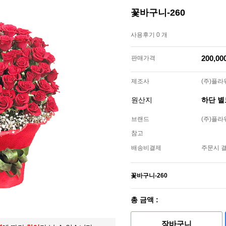
꽃바구니-260
사용후기 0 개
200,0
판매가격
제조사
(주)플
원산지
하단 
브랜드
(주)플
참고
배송비결제
주문시 
꽃바구니-260
총 금액 :
장바구니